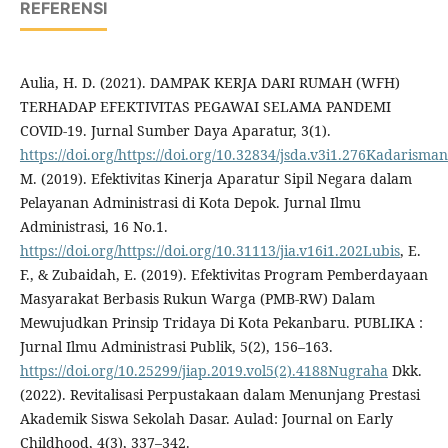
REFERENSI
Aulia, H. D. (2021). DAMPAK KERJA DARI RUMAH (WFH)
TERHADAP EFEKTIVITAS PEGAWAI SELAMA PANDEMI
COVID-19. Jurnal Sumber Daya Aparatur, 3(1).
https://doi.org/https://doi.org/10.32834/jsda.v3i1.276Kadarisman
M. (2019). Efektivitas Kinerja Aparatur Sipil Negara dalam
Pelayanan Administrasi di Kota Depok. Jurnal Ilmu
Administrasi, 16 No.1.
https://doi.org/https://doi.org/10.31113/jia.v16i1.202Lubis
, E.
F., & Zubaidah, E. (2019). Efektivitas Program Pemberdayaan
Masyarakat Berbasis Rukun Warga (PMB-RW) Dalam
Mewujudkan Prinsip Tridaya Di Kota Pekanbaru. PUBLIKA :
Jurnal Ilmu Administrasi Publik, 5(2), 156–163.
https://doi.org/10.25299/jiap.2019.vol5(2).4188Nugraha
Dkk.
(2022). Revitalisasi Perpustakaan dalam Menunjang Prestasi
Akademik Siswa Sekolah Dasar. Aulad: Journal on Early
Childhood, 4(3), 337–342.