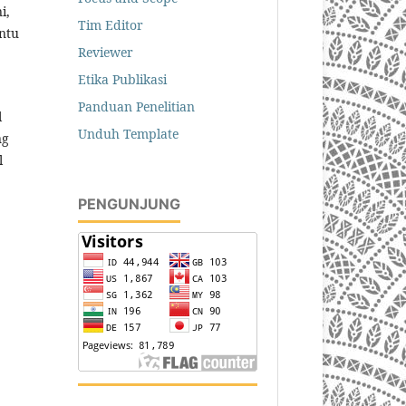
i,
Tim Editor
ntu
Reviewer
Etika Publikasi
Panduan Penelitian
l
Unduh Template
ng
l
PENGUNJUNG