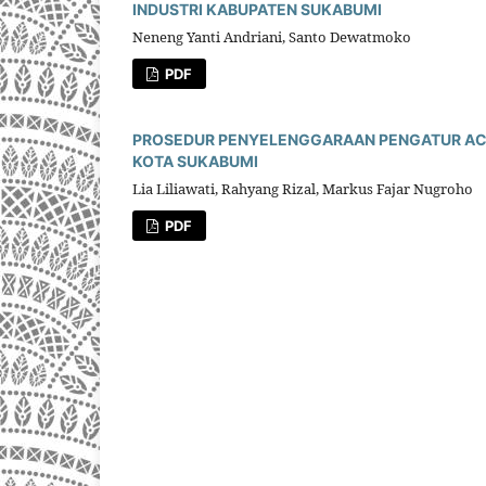
INDUSTRI KABUPATEN SUKABUMI
Neneng Yanti Andriani, Santo Dewatmoko
PDF
PROSEDUR PENYELENGGARAAN PENGATUR ACA
KOTA SUKABUMI
Lia Liliawati, Rahyang Rizal, Markus Fajar Nugroho
PDF