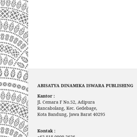
ABISATYA DINAMIKA ISWARA PUBLISHING
Kantor :
Jl. Cemara F No.52, Adipura
Rancabolang, Kec. Gedebage,
Kota Bandung, Jawa Barat 40295
Kontak :
+62 818-0909-2626