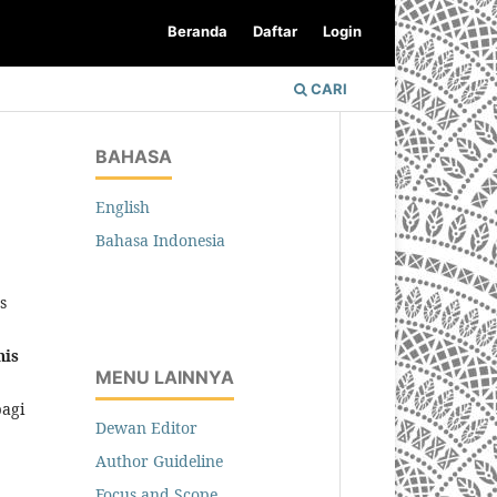
Beranda
Daftar
Login
CARI
BAHASA
English
Bahasa Indonesia
s
nis
MENU LAINNYA
bagi
Dewan Editor
Author Guideline
Focus and Scope