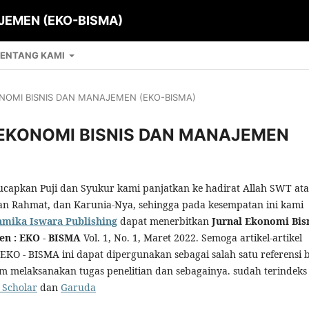
JEMEN (EKO-BISMA)
ENTANG KAMI
KONOMI BISNIS DAN MANAJEMEN (EKO-BISMA)
AL EKONOMI BISNIS DAN MANAJEMEN
apkan Puji dan Syukur kami panjatkan ke hadirat Allah SWT ata
an Rahmat, dan Karunia-Nya, sehingga pada kesempatan ini kami
amika Iswara Publishing
dapat menerbitkan
Jurnal Ekonomi Bis
n : EKO - BISMA
Vol. 1, No. 1, Maret 2022. Semoga artikel-artikel
EKO - BISMA ini dapat dipergunakan sebagai salah satu referensi 
 melaksanakan tugas penelitian dan sebagainya. sudah terindeks
 Scholar
dan
Garuda