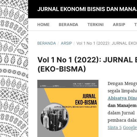
JURNAL EKONOMI BISNIS DAN MANA
HOME
BERANDA
TERKINI
ARSIP
T
BERANDA
/
ARSIP
/
Vol 1 No 1 (2022): JURNAL E
Vol 1 No 1 (2022): JURN
(EKO-BISMA)
Dengan Menguc
segala limpah
Abisatya Din
dan Manajeme
dalam Jurnal 
pembaca dalam
Sinta 5
Google