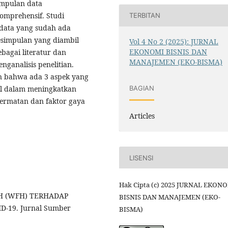
mpulan data
omprehensif. Studi
TERBITAN
 data yang sudah ada
kesimpulan yang diambil
Vol 4 No 2 (2025): JURNAL
EKONOMI BISNIS DAN
bagai literatur dan
MANAJEMEN (EKO-BISMA)
ganalisis penelitian.
an bahwa ada 3 aspek yang
pil dalam meningkatkan
BAGIAN
ecermatan dan faktor gaya
Articles
LISENSI
Hak Cipta (c) 2025 JURNAL EKON
MAH (WFH) TERHADAP
BISNIS DAN MANAJEMEN (EKO-
-19. Jurnal Sumber
BISMA)