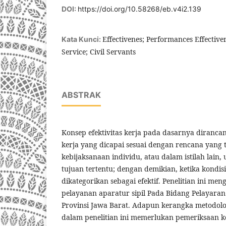
DOI:
https://doi.org/10.58268/eb.v4i2.139
Effectivenes; Performances Effectiven
Kata Kunci:
Service; Civil Servants
ABSTRAK
Konsep efektivitas kerja pada dasarnya dirancan
kerja yang dicapai sesuai dengan rencana yang t
kebijaksanaan individu, atau dalam istilah lai
tujuan tertentu; dengan demikian, ketika kondisi 
dikategorikan sebagai efektif. Penelitian ini me
pelayanan aparatur sipil Pada Bidang Pelayara
Provinsi Jawa Barat. Adapun kerangka metodol
dalam penelitian ini memerlukan pemeriksaan ko