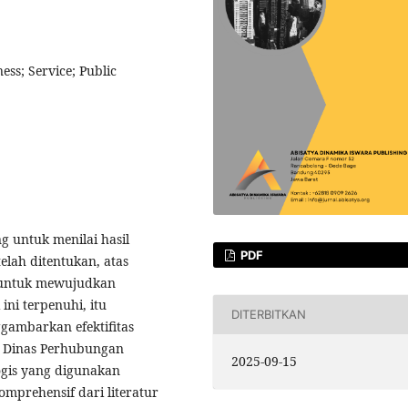
ess; Service; Public
g untuk menilai hasil
PDF
elah ditentukan, atas
n, untuk mewujudkan
ini terpenuhi, itu
DITERBITKAN
nggambarkan efektifitas
n Dinas Perhubungan
2025-09-15
ogis yang digunakan
mprehensif dari literatur