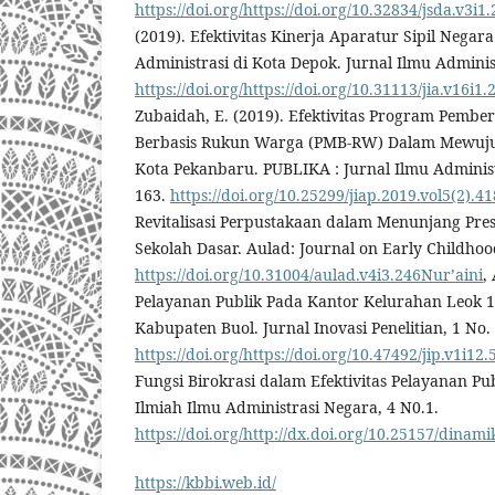
https://doi.org/https://doi.org/10.32834/jsda.v3
(2019). Efektivitas Kinerja Aparatur Sipil Nega
Administrasi di Kota Depok. Jurnal Ilmu Administ
https://doi.org/https://doi.org/10.31113/jia.v16i1
Zubaidah, E. (2019). Efektivitas Program Pemb
Berbasis Rukun Warga (PMB-RW) Dalam Mewujud
Kota Pekanbaru. PUBLIKA : Jurnal Ilmu Administr
163.
https://doi.org/10.25299/jiap.2019.vol5(2).
Revitalisasi Perpustakaan dalam Menunjang Pre
Sekolah Dasar. Aulad: Journal on Early Childhood
https://doi.org/10.31004/aulad.v4i3.246Nur’aini
,
Pelayanan Publik Pada Kantor Kelurahan Leok 
Kabupaten Buol. Jurnal Inovasi Penelitian, 1 No.
https://doi.org/https://doi.org/10.47492/jip.v1i1
Fungsi Birokrasi dalam Efektivitas Pelayanan Pub
Ilmiah Ilmu Administrasi Negara, 4 N0.1.
https://doi.org/http://dx.doi.org/10.25157/dinam
https://kbbi.web.id/