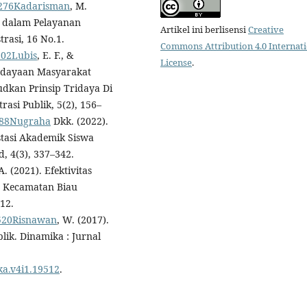
i1.276Kadarisman
, M.
ra dalam Pelayanan
Artikel ini berlisensi
Creative
rasi, 16 No.1.
Commons Attribution 4.0 Internat
.202Lubis
, E. F., &
License
.
erdayaan Masyarakat
kan Prinsip Tridaya Di
asi Publik, 5(2), 156–
4188Nugraha
Dkk. (2022).
stasi Akademik Siswa
, 4(3), 337–342.
 A. (2021). Efektivitas
1 Kecamatan Biau
 12.
2.520Risnawan
, W. (2017).
lik. Dinamika : Jurnal
ika.v4i1.19512
.