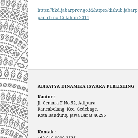
https://bkd.jabarprov.go.id/https://dishub.jabar
pan-rb-no-15-tahun-2014
ABISATYA DINAMIKA ISWARA PUBLISHING
Kantor :
Jl. Cemara F No.52, Adipura
Rancabolang, Kec. Gedebage,
Kota Bandung, Jawa Barat 40295
Kontak :
+62 818-0909-2626