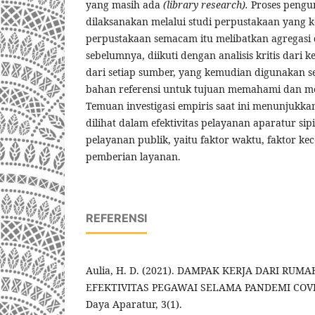
yang masih ada
(library research).
Proses pengu
dilaksanakan melalui studi perpustakaan yang k
perpustakaan semacam itu melibatkan agregasi
sebelumnya, diikuti dengan analisis kritis dari 
dari setiap sumber, yang kemudian digunakan se
bahan referensi untuk tujuan memahami dan men
Temuan investigasi empiris saat ini menunjukk
dilihat dalam efektivitas pelayanan aparatur si
pelayanan publik, yaitu faktor waktu, faktor k
pemberian layanan.
REFERENSI
Aulia, H. D. (2021). DAMPAK KERJA DARI RU
EFEKTIVITAS PEGAWAI SELAMA PANDEMI COVID
Daya Aparatur, 3(1).