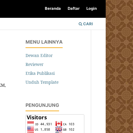
Beranda
Daftar
Login
CARI
MENU LAINNYA
Dewan Editor
Reviewer
Etika Publikasi
Unduh Template
KM,
PENGUNJUNG